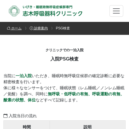
ホーム
診療案内
PSG検査
クリニックでの一泊入院
入院PSG検査
当院に
一泊入院
いただき、睡眠時無呼吸症候群の確定診断に必要な
精密検査を行います。
体に様々なセンサーをつけて、睡眠状態（レム睡眠／ノンレム睡眠
／覚醒）を調べ、同時に
無呼吸・低呼吸の有無、呼吸運動の有無、
酸素の状態、体位
などすべて記録します。
入院当日の流れ
時間
説明