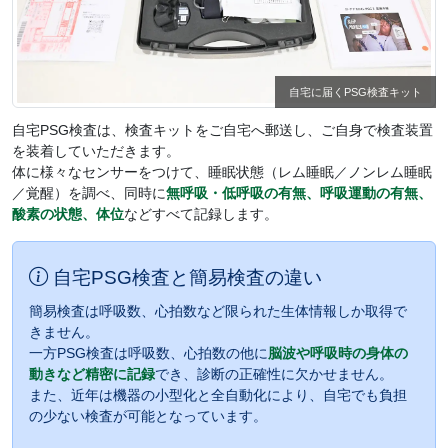
自宅に届くPSG検査キット
自宅PSG検査は、検査キットをご自宅へ郵送し、ご自身で検査装置
を装着していただきます。
体に様々なセンサーをつけて、睡眠状態（レム睡眠／ノンレム睡眠
／覚醒）を調べ、同時に
無呼吸・低呼吸の有無、呼吸運動の有無、
酸素の状態、体位
などすべて記録します。
自宅PSG検査と簡易検査の違い
簡易検査は呼吸数、心拍数など限られた生体情報しか取得で
きません。
一方PSG検査は呼吸数、心拍数の他に
脳波や呼吸時の身体の
動きなど精密に記録
でき、診断の正確性に欠かせません。
また、近年は機器の小型化と全自動化により、自宅でも負担
の少ない検査が可能となっています。